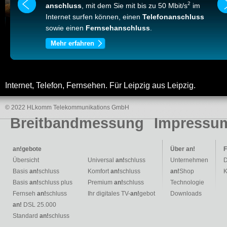
2
anschluss
, mit dem Sie mit bis zu 50 Mbit/s
im
Internet surfen können, einen
Telefonanschluss
sowie einen
Fernsehanschluss
.
Mehr erfahren
Internet, Telefon, Fernsehen. Für Leipzig aus Leipzig.
© 2022 HLkomm Telekommunikations GmbH
Breitbandmessung
Impressu
an!
gebote
Über
an!
F
Übersicht
Universal
an!
schluss
Unternehmen
D
Basis
an!
schluss
Komfort
an!
schluss
an!
Shop
K
Basis
an!
schluss plus
Premium
an!
schluss
Technologie
Fernseh
an!
schluss
Ihr digitales TV-
an!
gebot
Downloads
an!
DSL 25.000
Standard
an!
schluss